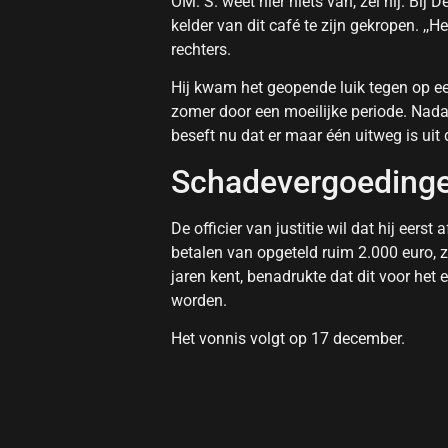
OM. S. weet hier niets van, zei hij. Bij D
kelder van dit café te zijn gekropen. ,,He
rechters.
Hij kwam het geopende luik tegen op ee
zomer door een moeilijke periode. Nadat 
beseft nu dat er maar één uitweg is uit
Schadevergoeding
De officier van justitie wil dat hij eer
betalen van opgeteld ruim 2.000 euro, z
jaren kent, benadrukte dat dit voor het e
worden.
Het vonnis volgt op 17 december.