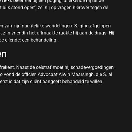
e Heks bleef het bij een poging, al erkende hij uit de
t luik stond open’’, zei hij op vragen hierover tegen de
n van zijn nachtelijke wandelingen. S. ging afgelopen
zijn vriendin het uitmaakte raakte hij aan de drugs. Hij
 de ellende: een behandeling.
en
st afrekent. Naast de celstraf moet hij schadevergoedingen
o vond de officier. Advocaat Alwin Maarsingh, die S. al
erst is dat zijn cliënt aangeeft behandeld te willen