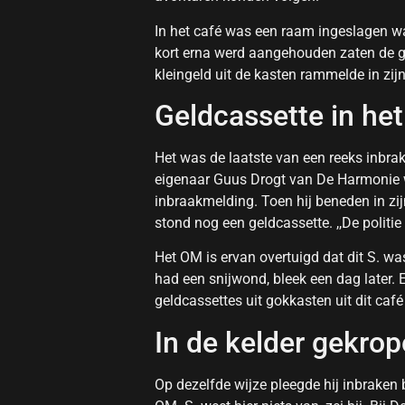
In het café was een raam ingeslagen 
kort erna werd aangehouden zaten de gel
kleingeld uit de kasten rammelde in zij
Geldcassette in he
Het was de laatste van een reeks inbra
eigenaar Guus Drogt van De Harmonie w
inbraakmelding. Toen hij beneden in zij
stond nog een geldcassette. ,,De politie
Het OM is ervan overtuigd dat dit S. wa
had een snijwond, bleek een dag later. En
geldcassettes uit gokkasten uit dit caf
In de kelder gekro
Op dezelfde wijze pleegde hij inbraken b