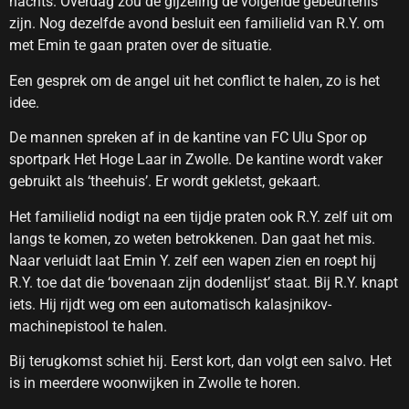
nachts. Overdag zou de gijzeling de volgende gebeurtenis
zijn. Nog dezelfde avond besluit een familielid van R.Y. om
met Emin te gaan praten over de situatie.
Een gesprek om de angel uit het conflict te halen, zo is het
idee.
De mannen spreken af in de kantine van FC Ulu Spor op
sportpark Het Hoge Laar in Zwolle. De kantine wordt vaker
gebruikt als ‘theehuis’. Er wordt gekletst, gekaart.
Het familielid nodigt na een tijdje praten ook R.Y. zelf uit om
langs te komen, zo weten betrokkenen. Dan gaat het mis.
Naar verluidt laat Emin Y. zelf een wapen zien en roept hij
R.Y. toe dat die ‘bovenaan zijn dodenlijst’ staat. Bij R.Y. knapt
iets. Hij rijdt weg om een automatisch kalasjnikov-
machinepistool te halen.
Bij terugkomst schiet hij. Eerst kort, dan volgt een salvo. Het
is in meerdere woonwijken in Zwolle te horen.