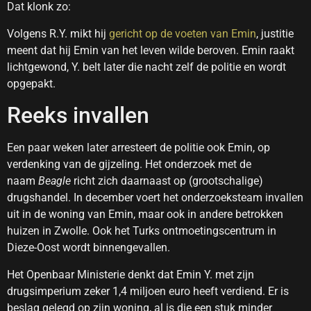
Dat klonk zo:
Volgens R.Y. mikt hij
gericht op de voeten van Emin
, justitie
meent dat hij Emin van het leven wilde beroven. Emin raakt
lichtgewond, Y. belt later die nacht zelf de politie en wordt
opgepakt.
Reeks invallen
Een paar weken later arresteert de politie ook Emin, op
verdenking van de gijzeling. Het onderzoek met de
naam
Beagle
richt zich daarnaast op (grootschalige)
drugshandel. In december voert het onderzoeksteam invallen
uit in de woning van Emin, maar ook in andere betrokken
huizen in Zwolle. Ook het Turks ontmoetingscentrum in
Dieze-Oost wordt binnengevallen.
Het Openbaar Ministerie denkt dat Emin Y. met zijn
drugsimperium zeker 1,4 miljoen euro heeft verdiend. Er is
beslag gelegd op zijn woning, al is die een stuk minder