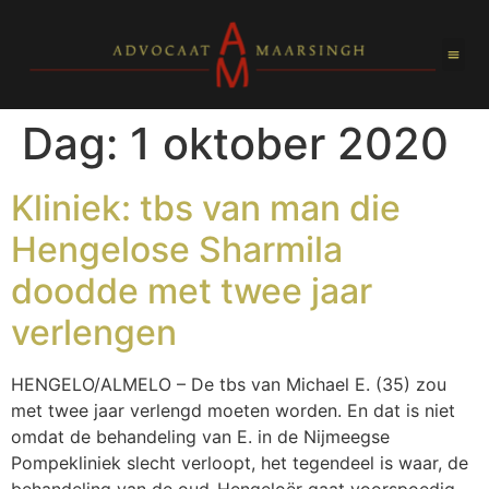
de
inhoud
Dag:
1 oktober 2020
Kliniek: tbs van man die
Hengelose Sharmila
doodde met twee jaar
verlengen
HENGELO/ALMELO – De tbs van Michael E. (35) zou
met twee jaar verlengd moeten worden. En dat is niet
omdat de behandeling van E. in de Nijmeegse
Pompekliniek slecht verloopt, het tegendeel is waar, de