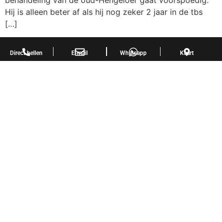
behandeling van de oud-Hengeloër gaat voorspoedig.
Hij is alleen beter af als hij nog zeker 2 jaar in de tbs
[…]
Direct bellen
E-mail
Whatsapp
Kaart